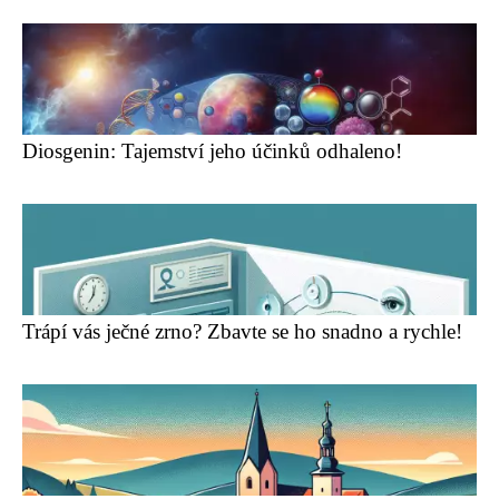
Diosgenin: Tajemství jeho účinků odhaleno!
Trápí vás ječné zrno? Zbavte se ho snadno a rychle!